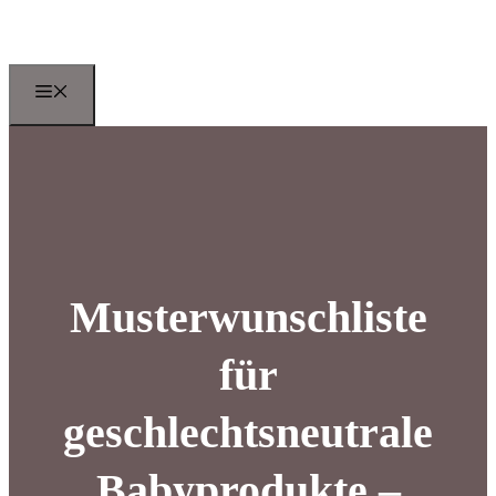
Zum
Inhalt
springen
Menu
Musterwunschliste
für
geschlechtsneutrale
Babyprodukte –