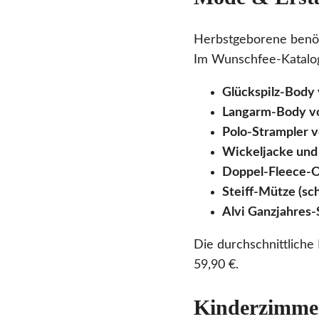
Herbstgeborene benöti
Im Wunschfee-Katalog 
Glückspilz-Body
Langarm-Body v
Polo-Strampler v
Wickeljacke und 
Doppel-Fleece-O
Steiff-Mütze (sc
Alvi Ganzjahres-
Die durchschnittlich
59,90 €.
Kinderzimme