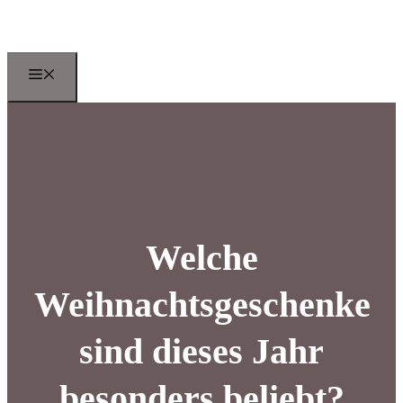
Zum
Inhalt
springen
Menu
Welche
Weihnachtsgeschenke
sind dieses Jahr
besonders beliebt?