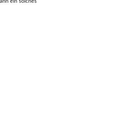
kann ein solches