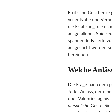
Erotische Geschenke g
voller Nähe und Verbu
die Erfahrung, die es 
ausgefallenes Spielzeu
spannende Facette zu 
ausgesucht werden so
bereichern.
Welche Anläss
Die Frage nach dem pe
Jeder Anlass, der eine
über Valentinstag bis
persönliche
Geste. Sie