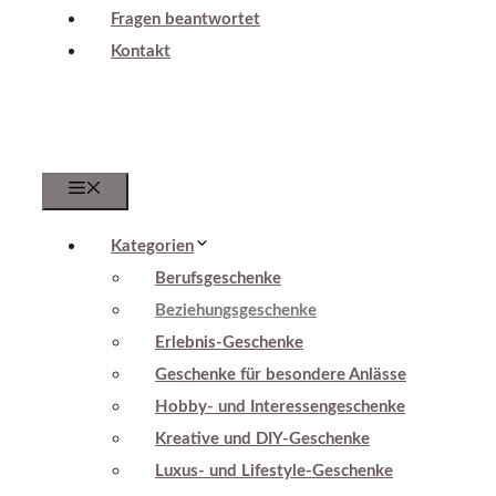
Fragen beantwortet
Kontakt
Menu
Kategorien
Berufsgeschenke
Beziehungsgeschenke
Erlebnis-Geschenke
Geschenke für besondere Anlässe
Hobby- und Interessengeschenke
Kreative und DIY-Geschenke
Luxus- und Lifestyle-Geschenke