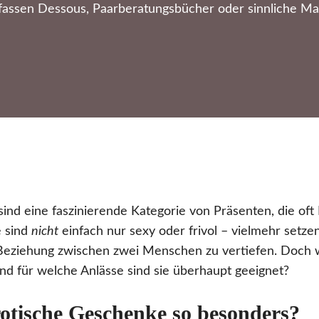
assen Dessous, Paarberatungsbücher oder sinnliche Ma
ind eine faszinierende Kategorie von Präsenten, die oft
e sind
nicht
einfach nur sexy oder frivol – vielmehr setzen
e Beziehung zwischen zwei Menschen zu vertiefen. Doch
d für welche Anlässe sind sie überhaupt geeignet?
otische Geschenke so besonders?