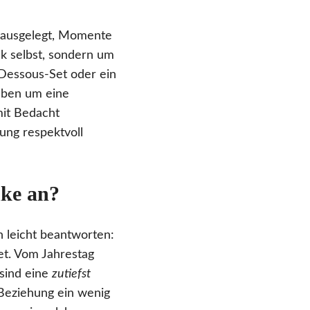
f ausgelegt, Momente
k selbst, sondern um
s Dessous-Set oder ein
leben um eine
mit Bedacht
ung respektvoll
nke an?
h leicht beantworten:
net. Vom Jahrestag
 sind eine
zutiefst
 Beziehung ein wenig