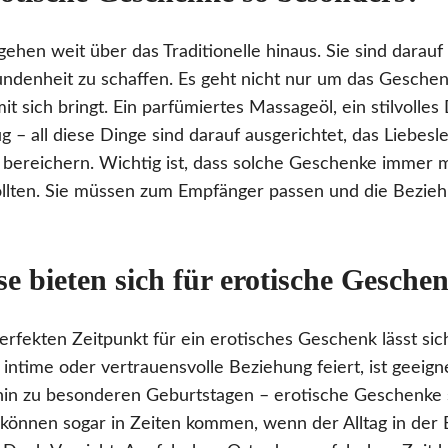
ehen weit über das Traditionelle hinaus. Sie sind darau
ndenheit zu schaffen. Es geht nicht nur um das Geschen
mit sich bringt. Ein parfümiertes Massageöl, ein stilvolle
g – all diese Dinge sind darauf ausgerichtet, das Liebes
bereichern. Wichtig ist, dass solche Geschenke immer 
llten. Sie müssen zum Empfänger passen und die Bezieh
e bieten sich für erotische Gesche
rfekten Zeitpunkt für ein erotisches Geschenk lässt sic
 intime oder vertrauensvolle Beziehung feiert, ist geeig
 hin zu besonderen Geburtstagen – erotische Geschenke
 können sogar in Zeiten kommen, wenn der Alltag in der