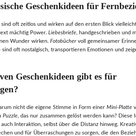
ssische Geschenkideen für Fernbez
ind oft zeitlos und wirken auf den ersten Blick vielleic
text mächtig Power.
Liebesbriefe
, handgeschrieben und 
nnen Wunder wirken.
Fotobücher
voll gemeinsamer Erin
e sind oft nostalgisch, transportieren Emotionen und zei
ven Geschenkideen gibt es für
ngen?
 Warum nicht die eigene Stimme in Form einer
Mini-Platte
v
em
Puzzle
, das nur zusammen gelöst werden kann? Diese I
rn auch Interaktion, selbst über die Distanz hinweg. Kreati
echen und für Überraschungen zu sorgen, die den Bezieh