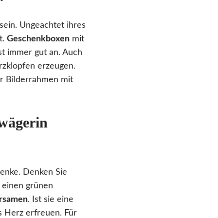
 sein. Ungeachtet ihres
t.
Geschenkboxen
mit
st immer gut an. Auch
rzklopfen erzeugen.
er Bilderrahmen mit
hwägerin
chenke. Denken Sie
e einen grünen
ersamen
. Ist sie eine
s Herz erfreuen. Für