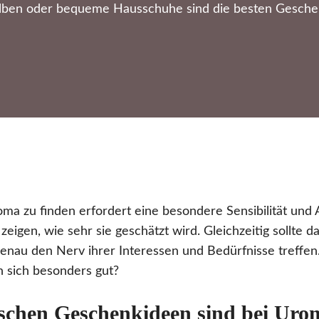
alben oder bequeme Hausschuhe sind die besten Gesche
ma zu finden erfordert eine besondere Sensibilität und
eigen, wie sehr sie geschätzt wird. Gleichzeitig sollte 
enau den Nerv ihrer Interessen und Bedürfnisse treffen
 sich besonders gut?
schen Geschenkideen sind bei Urom