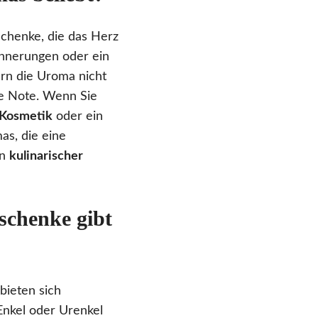
schenke, die das Herz
innerungen oder ein
rn die Uroma nicht
he Note. Wenn Sie
Kosmetik
oder ein
as, die eine
in
kulinarischer
schenke gibt
bieten sich
nkel oder Urenkel