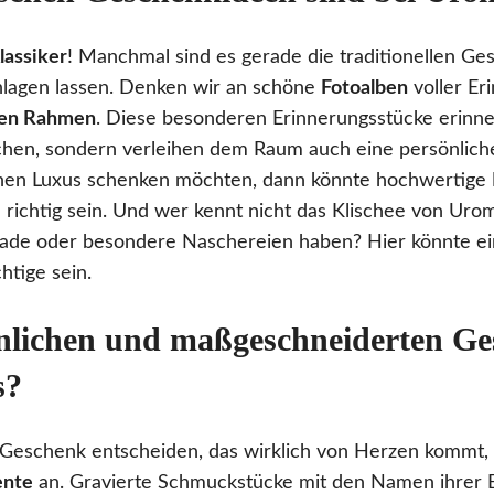
lassiker
! Manchmal sind es gerade die traditionellen Ge
lagen lassen. Denken wir an schöne
Fotoalben
voller Er
ten Rahmen
. Diese besonderen Erinnerungsstücke erinne
chen, sondern verleihen dem Raum auch eine persönlic
chen Luxus schenken möchten, dann könnte hochwertige
richtig sein. Und wer kennt nicht das Klischee von Urom
ade oder besondere Naschereien haben? Hier könnte e
htige sein.
nlichen und maßgeschneiderten Ge
s?
 Geschenk entscheiden, das wirklich von Herzen kommt, 
ente
an. Gravierte Schmuckstücke mit den Namen ihrer E