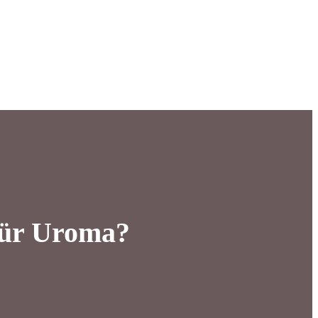
für Uroma?