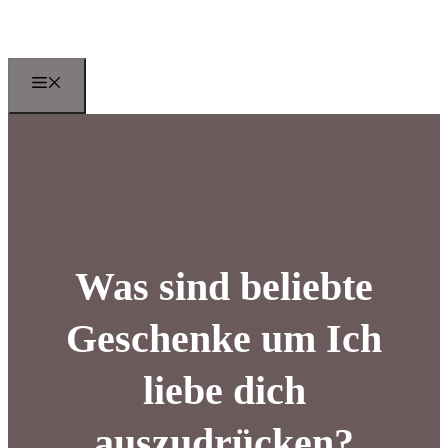
Zum
Inhalt
springen
Menu
Was sind beliebte
Geschenke um Ich
liebe dich
auszudrücken?