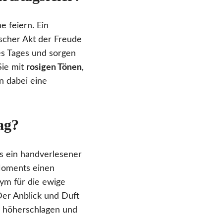
e feiern. Ein
scher Akt der Freude
es Tages und sorgen
Sie mit
rosigen Tönen
,
n dabei eine
ag?
ls ein handverlesener
Moments einen
ym für die ewige
Der Anblick und Duft
s höherschlagen und