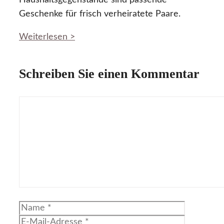
Haushaltsgegenstände sind passende
Geschenke für frisch verheiratete Paare.
Weiterlesen >
Schreiben Sie einen Kommentar
Kommentar
Name
E-
Mail-
Website