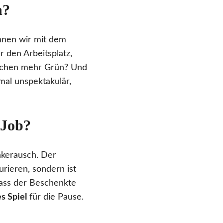
n?
nnen wir mit dem
r den Arbeitsplatz,
isschen mehr Grün? Und
mal unspektakulär,
 Job?
nkerausch. Der
urieren, sondern ist
dass der Beschenkte
es Spiel
für die Pause.