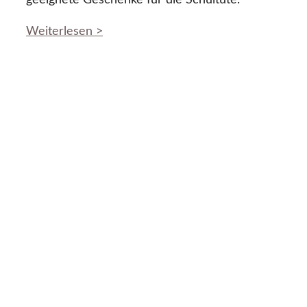
geeignete Geschenke für die Schultüte.
Weiterlesen >