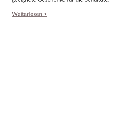
geeignete Geschenke für die Schultüte.
Weiterlesen >