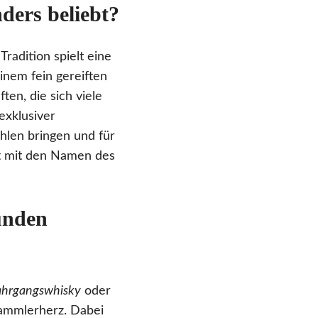
ders beliebt?
radition spielt eine
inem fein gereiften
en, die sich viele
exklusiver
hlen bringen und für
tt mit den Namen des
runden
ahrgangswhisky
oder
Sammlerherz. Dabei