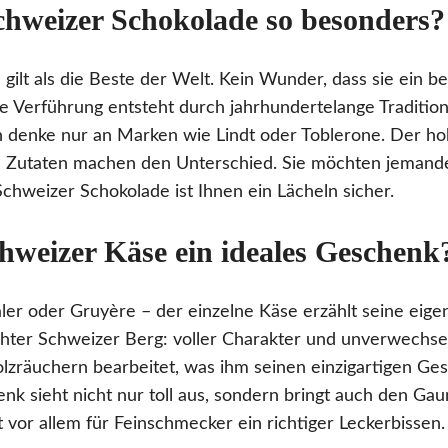
hweizer Schokolade so besonders?
ilt als die Beste der Welt. Kein Wunder, dass sie ein be
 Verführung entsteht durch jahrhundertelange Traditio
denke nur an Marken wie Lindt oder Toblerone. Der ho
n Zutaten machen den Unterschied. Sie möchten jemande
hweizer Schokolade ist Ihnen ein Lächeln sicher.
hweizer Käse ein ideales Geschenk
er oder Gruyère – der einzelne Käse erzählt seine eige
chter Schweizer Berg: voller Charakter und unverwechse
Holzräuchern bearbeitet, was ihm seinen einzigartigen Ge
k sieht nicht nur toll aus, sondern bringt auch den Ga
 vor allem für Feinschmecker ein richtiger Leckerbissen.