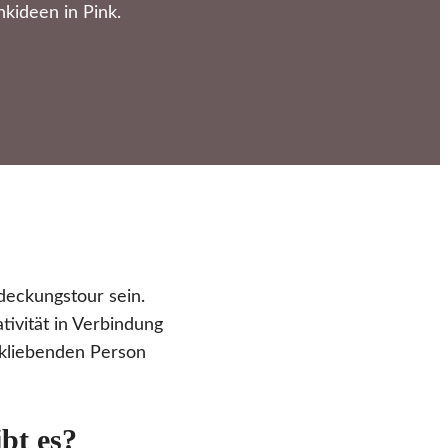
kideen in Pink.
eckungstour sein.
tivität in Verbindung
nkliebenden Person
bt es?