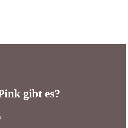
ink gibt es?
e