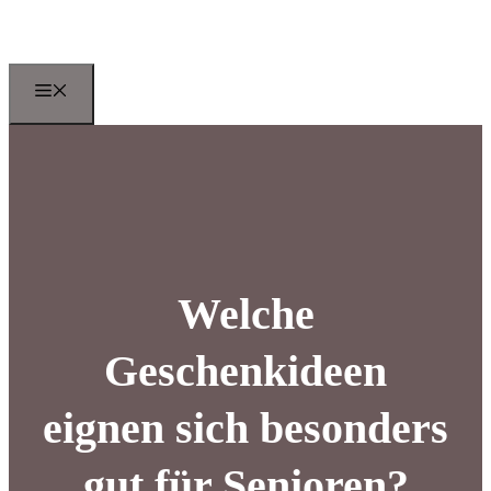
Zum
Inhalt
springen
Menu
Welche
Geschenkideen
eignen sich besonders
gut für Senioren?