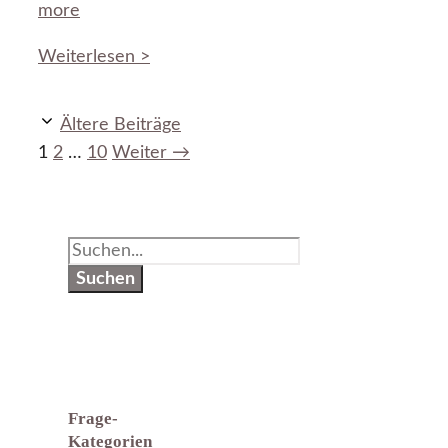
more
Weiterlesen >
Ältere Beiträge
Seite
Seite
Seite
1
2
…
10
Weiter
→
Suchen
Suchen
Frage-
Kategorien