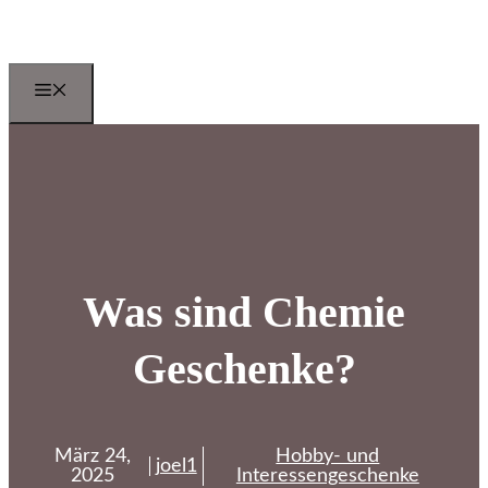
Zum
Inhalt
springen
Menu
Was sind Chemie
Geschenke?
März 24,
Hobby- und
joel1
2025
Interessengeschenke