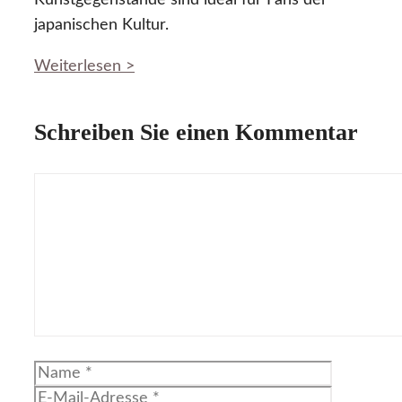
Kunstgegenstände sind ideal für Fans der
japanischen Kultur.
Weiterlesen >
Schreiben Sie einen Kommentar
Kommentar
Name
E-
Mail-
Website