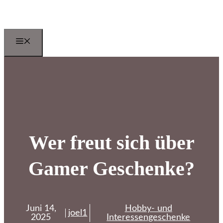
Zum
Inhalt
springen
Menu
Wer freut sich über
Gamer Geschenke?
Juni 14,
Hobby- und
joel1
2025
Interessengeschenke