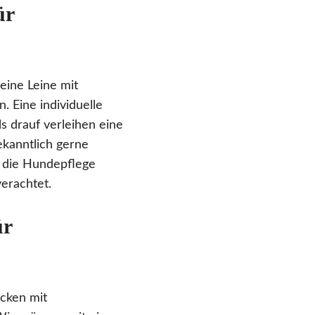
ür
eine Leine mit
. Eine individuelle
 drauf verleihen eine
ekanntlich gerne
r die Hundepflege
erachtet.
ür
ocken mit