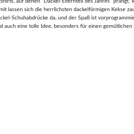
hirts, auf denen "Dackel-Elternteil des Jahres" prangt. 
t lassen sich die herrlichsten dackelförmigen Kekse za
ackel-Schuhabdrücke da, und der Spaß ist vorprogrammier
d auch eine tolle Idee, besonders für einen gemütlichen