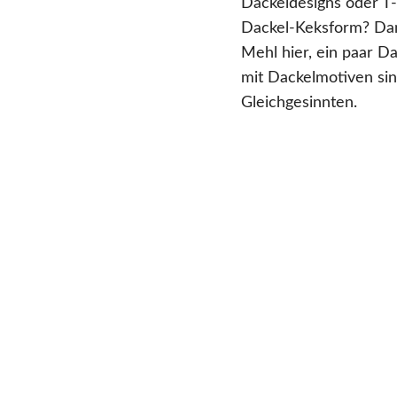
Dackeldesigns oder T-S
Dackel-Keksform? Dami
Mehl hier, ein paar D
mit Dackelmotiven sin
Gleichgesinnten.