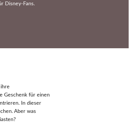
ür Disney-Fans.
 ihre
te Geschenk für einen
ntrieren. In dieser
echen. Aber was
iasten?