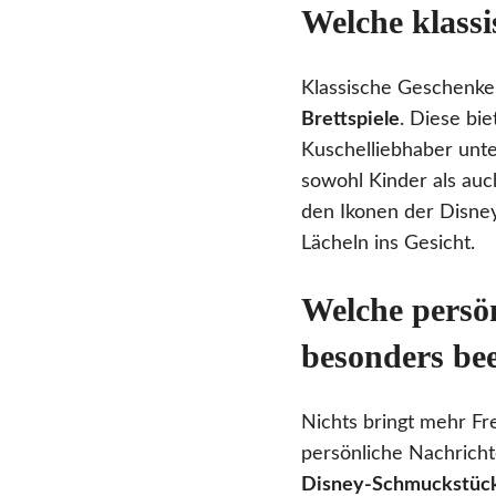
Welche klass
Klassische Geschenke
Brettspiele
. Diese bi
Kuschelliebhaber unt
sowohl Kinder als au
den Ikonen der Disney
Lächeln ins Gesicht.
Welche persö
besonders be
Nichts bringt mehr Fr
persönliche Nachrich
Disney-Schmuckstüc