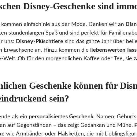
ischen Disney-Geschenke sind imme
 kommen einfach nie aus der Mode. Denken wir an
Disn
eten stundenlangen Spaß und sind perfekt für Familienabe
er uns:
Disney-Plüschtiere
sind das ganze Jahr über beli
ch Erwachsene an. Hinzu kommen die
liebenswerten Tas
-Welt. Ob für den morgendlichen Kaffee oder Tee, sie z
nlichen Geschenke können für Dis
eindruckend sein?
eude als ein
personalisiertes Geschenk
. Namen, Geburts
ten auf Gegenständen – das zeigt Gedanken und Mühe.
P
ke
wie Armbänder oder Halsketten, die mit Lieblingsfigure