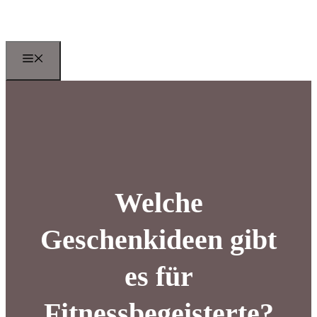
Zum
Inhalt
springen
Menu
Welche
Geschenkideen gibt
es für
Fitnessbegeisterte?