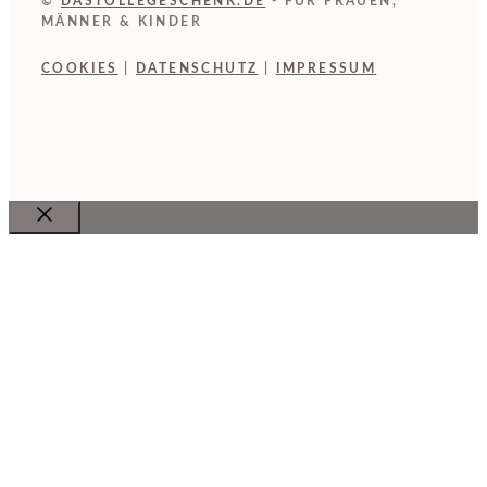
©
DASTOLLEGESCHENK.DE
- FÜR FRAUEN,
MÄNNER & KINDER
COOKIES
|
DATENSCHUTZ
|
IMPRESSUM
Close