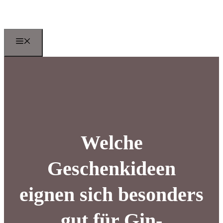
Zum
Inhalt
springen
Menu
Welche
Geschenkideen
eignen sich besonders
gut für Gin-