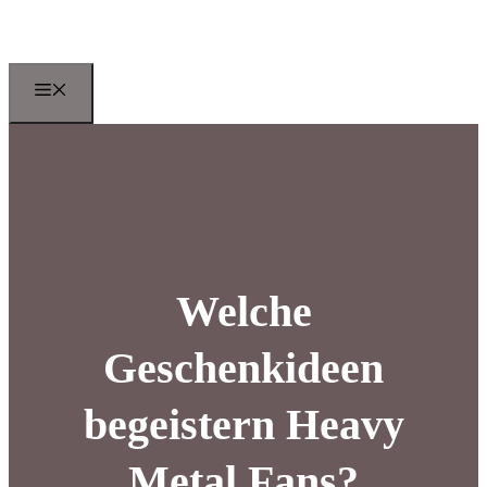
Zum
Inhalt
springen
Menu
Welche
Geschenkideen
begeistern Heavy
Metal Fans?