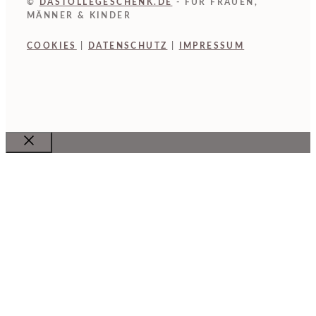
©
DASTOLLEGESCHENK.DE
- FÜR FRAUEN,
MÄNNER & KINDER
COOKIES
|
DATENSCHUTZ
|
IMPRESSUM
Close