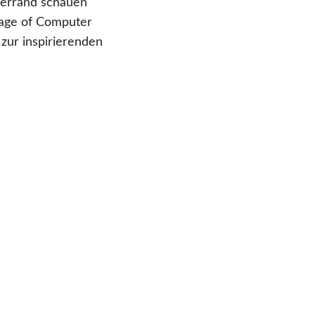
llerrand schauen
uage of Computer
zur inspirierenden