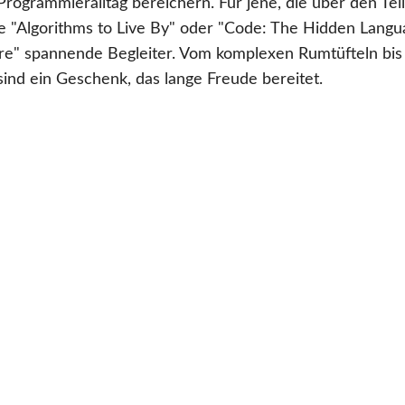
rogrammieralltag bereichern. Für jene, die über den Te
ie "Algorithms to Live By" oder "Code: The Hidden Lang
e" spannende Begleiter. Vom komplexen Rumtüfteln bis 
sind ein Geschenk, das lange Freude bereitet.