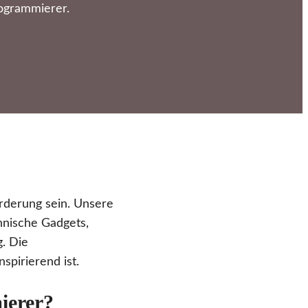
ogrammierer.
rderung sein. Unsere
hnische Gadgets,
g. Die
spirierend ist.
ierer?