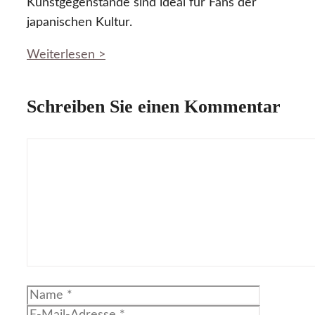
Kunstgegenstände sind ideal für Fans der
japanischen Kultur.
Weiterlesen >
Schreiben Sie einen Kommentar
Kommentar
Name
E-
Mail-
Website