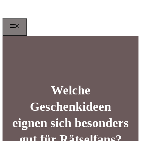
Zum
Inhalt
springen
Menu
Welche
Geschenkideen
eignen sich besonders
gut für Rätselfans?