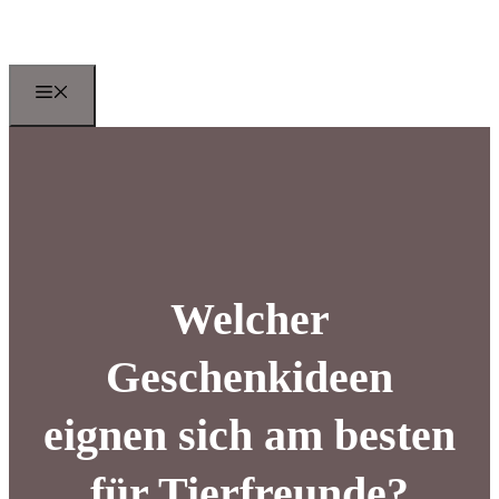
Zum
Inhalt
springen
Menu
Welcher
Geschenkideen
eignen sich am besten
für Tierfreunde?