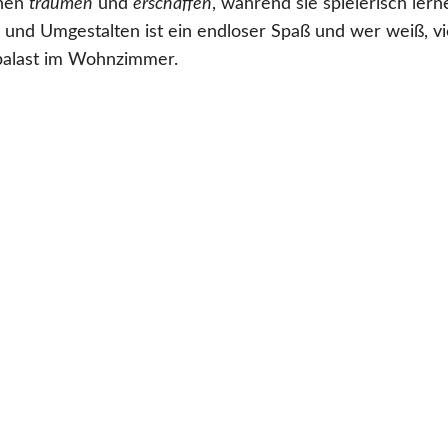
nnen
träumen
und
erschaffen
, während sie spielerisch ler
und Umgestalten ist ein endloser Spaß und wer weiß, vie
palast im Wohnzimmer.