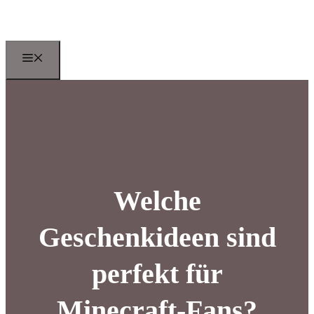
Zum
Inhalt
springen
Menu
Welche
Geschenkideen sind
perfekt für
Minecraft-Fans?