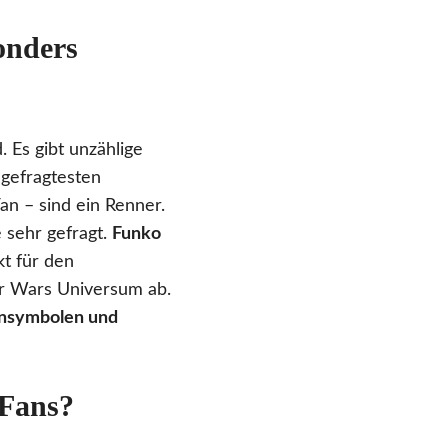
onders
 Es gibt unzählige
gefragtesten
an – sind ein Renner.
 sehr gefragt.
Funko
t für den
ar Wars Universum ab.
kensymbolen und
 Fans?