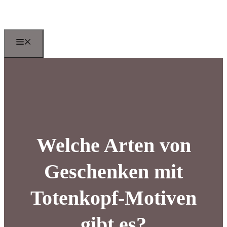
Zum
Inhalt
springen
Menu
Welche Arten von
Geschenken mit
Totenkopf-Motiven
gibt es?