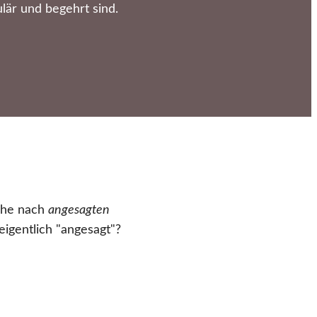
är und begehrt sind.
uche nach
angesagten
eigentlich "angesagt"?