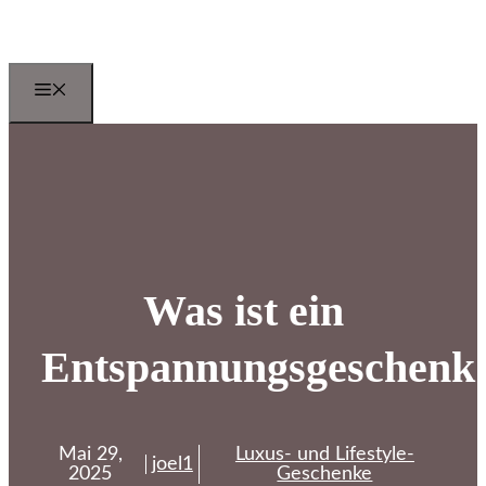
Zum
Inhalt
springen
Menu
Was ist ein
Entspannungsgeschenk
Mai 29,
Luxus- und Lifestyle-
joel1
2025
Geschenke