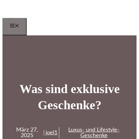
Zum
Inhalt
springen
Menu
Was sind exklusive
Geschenke?
März 27,
Luxus- und Lifestyle-
joel1
2025
Geschenke