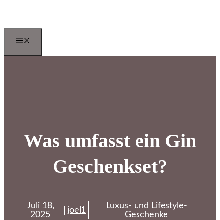
Zum
Inhalt
springen
Menu
Was umfasst ein Gin
Geschenkset?
Juli 18,
Luxus- und Lifestyle-
joel1
2025
Geschenke