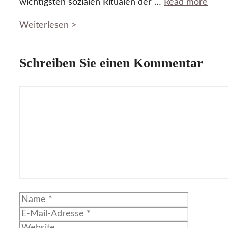
wichtigsten sozialen Ritualen der …
Read more
Weiterlesen >
Schreiben Sie einen Kommentar
Kommentar
Name
E-
Mail-
Website
Adresse