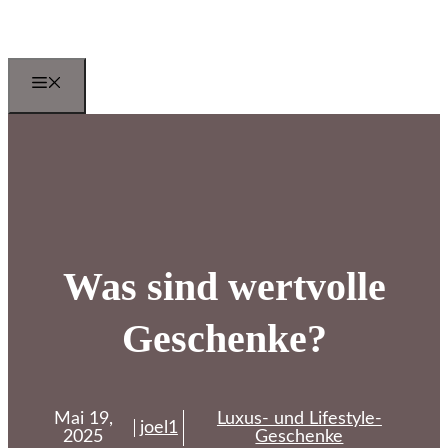
Zum
Inhalt
springen
Menu
Was sind wertvolle
Geschenke?
Mai 19,
Luxus- und Lifestyle-
joel1
2025
Geschenke