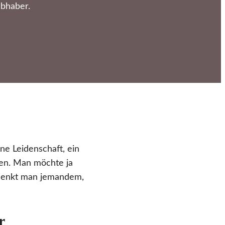
ebhaber.
ne Leidenschaft, ein
den. Man möchte ja
chenkt man jemandem,
r