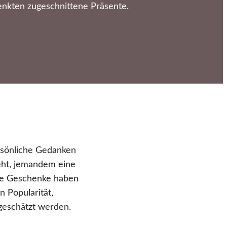
enkten zugeschnittene Präsente.
ersönliche Gedanken
eht, jemandem eine
lle Geschenke haben
 Popularität,
 geschätzt werden.