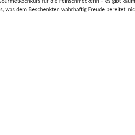
Gourmetkochkurs für die Feinschmeckerin – es gibt kau
as, was dem Beschenkten wahrhaftig Freude bereitet, nic