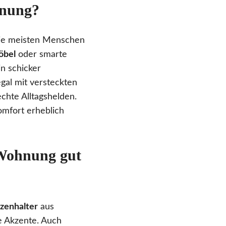
hnung?
 die meisten Menschen
öbel
oder smarte
in schicker
egal mit versteckten
chte Alltagshelden.
fort erheblich
 Wohnung gut
zenhalter
aus
e Akzente. Auch