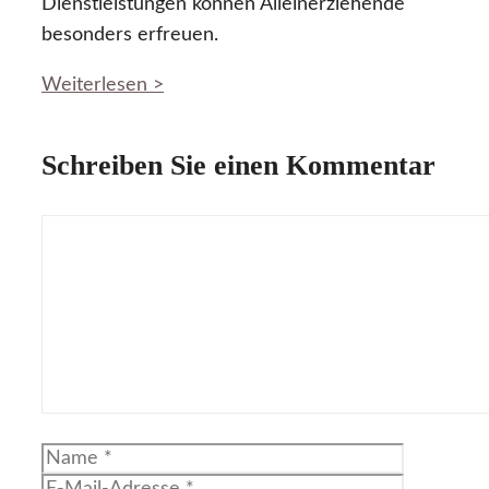
Dienstleistungen können Alleinerziehende
besonders erfreuen.
Weiterlesen >
Schreiben Sie einen Kommentar
Kommentar
Name
E-
Mail-
Website