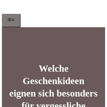
Zum
Inhalt
springen
Menu
Welche
Geschenkideen
eignen sich besonders
für vergessliche