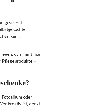
d gestresst.
elbstgekochte
ochen kann,
s liegen, da nimmt man
r
Pflegeprodukte
–
Geschenke?
s
Fotoalbum oder
er kreativ ist, denkt