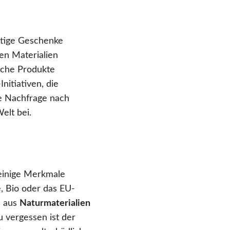
ltige Geschenke
en Materialien
olche Produkte
nitiativen, die
ie Nachfrage nach
elt bei.
einige Merkmale
e, Bio oder das EU-
e aus
Naturmaterialien
u vergessen ist der