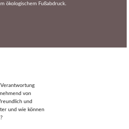
gem ökologischem Fußabdruck.
n Verantwortung
zunehmend von
freundlich und
nter und wie können
t?