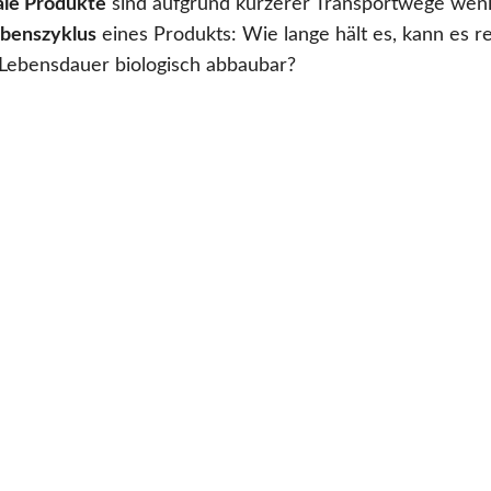
ale Produkte
sind aufgrund kürzerer Transportwege weni
benszyklus
eines Produkts: Wie lange hält es, kann es r
 Lebensdauer biologisch abbaubar?