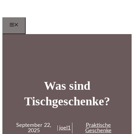
Zum
Inhalt
springen
Menu
Was sind
Tischgeschenke?
September 22,
Praktische
joel1
2025
Geschenke