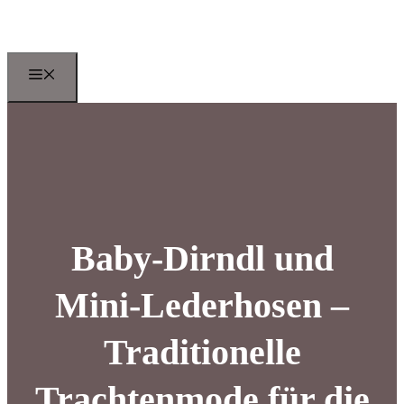
Zum
Inhalt
springen
Menu
Baby-Dirndl und
Mini-Lederhosen –
Traditionelle
Trachtenmode für die